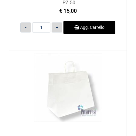
PZ.50
€ 15,00
Quantità
Agg. Carrello