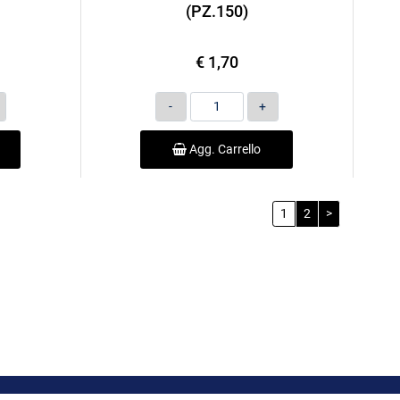
(PZ.150)
€ 1,70
Quantità
Agg. Carrello
1
2
>