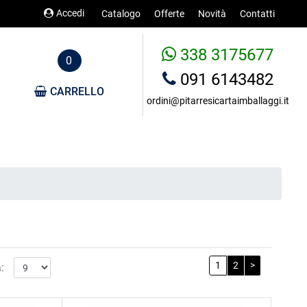
Accedi
Catalogo
Offerte
Novità
Contatti
338 3175677
0
091 6143482
CARRELLO
ordini@pitarresicartaimballaggi.it
1
2
>
: