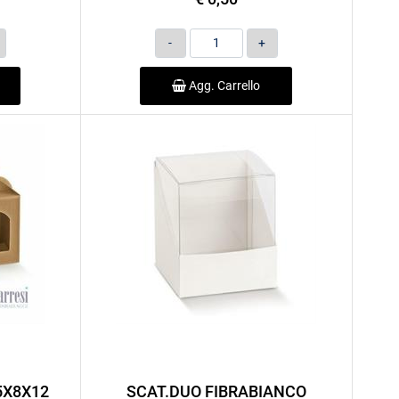
Quantità
Agg. Carrello
5X8X12
SCAT.DUO FIBRABIANCO