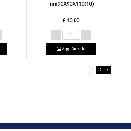
mm90X90X110(10)
€ 10,00
Quantità
Agg. Carrello
1
2
>