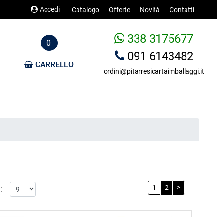
Accedi
Catalogo
Offerte
Novità
Contatti
338 3175677
0
091 6143482
CARRELLO
ordini@pitarresicartaimballaggi.it
1
2
>
: