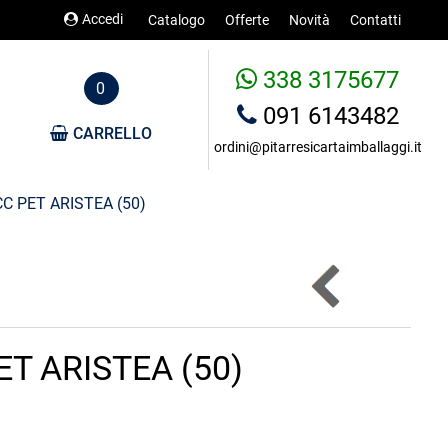
Accedi
Catalogo
Offerte
Novità
Contatti
338 3175677
0
091 6143482
CARRELLO
ordini@pitarresicartaimballaggi.it
CC PET ARISTEA (50)
ET ARISTEA (50)