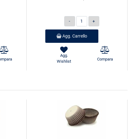
Quantità
Agg. Carrello
Agg.
ompara
Compara
Wishlist