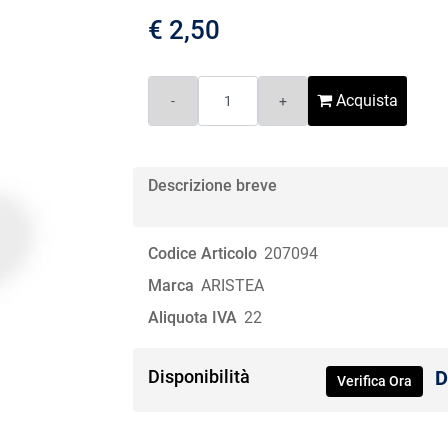
€ 2,50
Quantità
Acquista
Descrizione breve
Codice Articolo
207094
Marca
ARISTEA
Aliquota IVA
22
Disponibilità
D
Verifica Ora