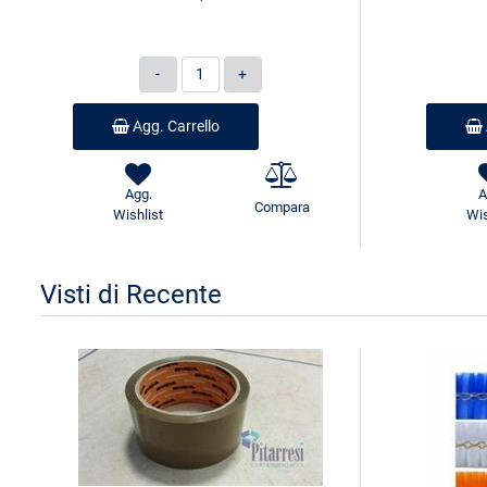
Quantità
Agg. Carrello
Agg.
A
Compara
Wishlist
Wis
Visti di Recente