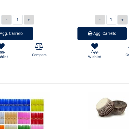
Quantità
Quantità
Agg. Carrello
Agg. Carrello
gg.
Agg.
Compara
C
hlist
Wishlist