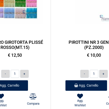
O GIROTORTA PLISSÉ
PIROTTINI NR 3 GEN
ROSSO(MT.15)
(PZ.2000)
€ 12,50
€ 10,00
Quantità
Quantità
Agg. Carrello
Agg. Carrello
gg.
Agg.
Compara
C
hlist
Wishlist